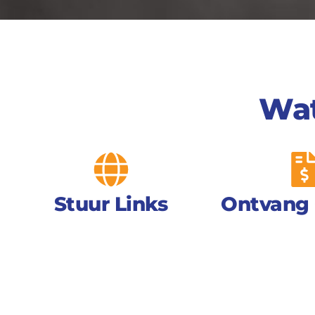
On
Wat
Laat al uw online
gewenste ite
Stuur Links
Ontvang 