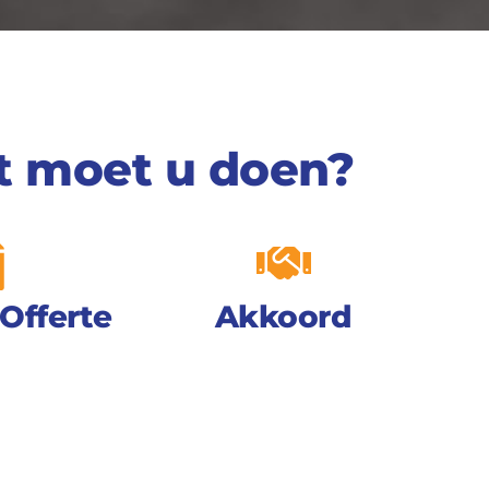
line Shoppen?
No Spang.
 moet u doen?
 inkopen over aan 597 Import. Stuur de link(s) van de
ms voor ons en wij sturen een offerteprijs voor u.
Offerte
Akkoord
OFFERTE AANVRAGEN